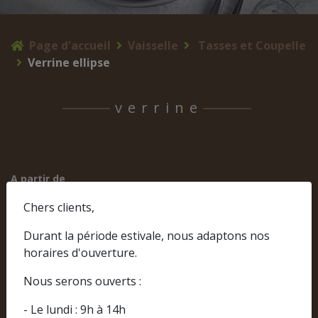
Page d'accueil
Vaisselle
Tasses et Coupelle
Verrine ellipse
verrine
A partir de
0,20 € TTC
Chers clients,
Durant la période estivale, nous adaptons nos
horaires d'ouverture.
Nous serons ouverts :
- Le lundi : 9h à 14h