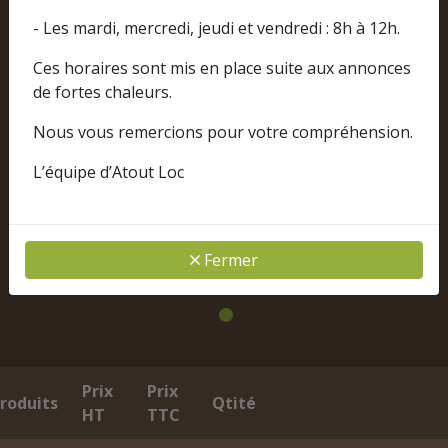
- Les mardi, mercredi, jeudi et vendredi : 8h à 12h.
Ces horaires sont mis en place suite aux annonces
de fortes chaleurs.
Nous vous remercions pour votre compréhension.
L’équipe d’Atout Loc
Fermer
Prix
Prix
roduits
Qtité
HT
TTC