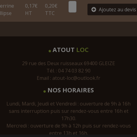
errine
0,17€
0,20€
Ajoutez au devis
llipse
HT
TTC
ATOUT
LOC
29 rue des Deux ruisseaux 69400 GLEIZE
Tél. : 04 74 03 82 90
Email :
atout-loc@outlook.fr
NOS HORAIRES
Lundi, Mardi, Jeudi et Vendredi : ouverture de 9h à 16h
sans interruption puis sur rendez-vous entre 16h et
17h30.
Mercredi : ouverture de 9h à 12h puis sur rendez-vous
entre 13h et 16h.