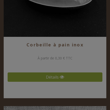
Corbeille à pain inox
À partir de 0,30 € TTC
Détails