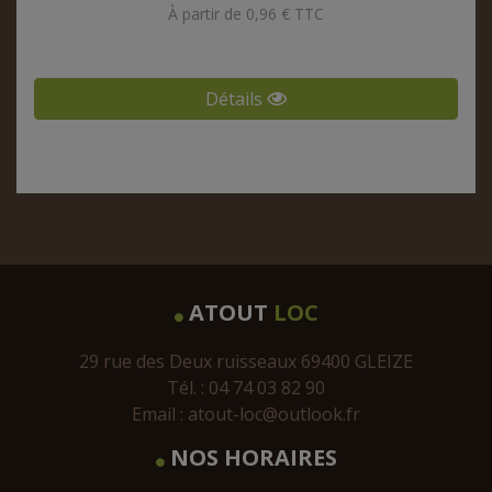
À partir de 0,96 € TTC
Détails
ATOUT
LOC
29 rue des Deux ruisseaux 69400 GLEIZE
Tél. : 04 74 03 82 90
Email :
atout-loc@outlook.fr
NOS HORAIRES