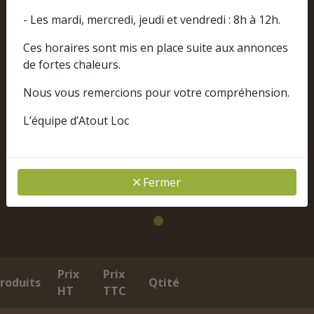
- Les mardi, mercredi, jeudi et vendredi : 8h à 12h.
Ces horaires sont mis en place suite aux annonces
de fortes chaleurs.
Nous vous remercions pour votre compréhension.
L’équipe d’Atout Loc
Fermer
Prix
Prix
roduits
Qtité
HT
TTC