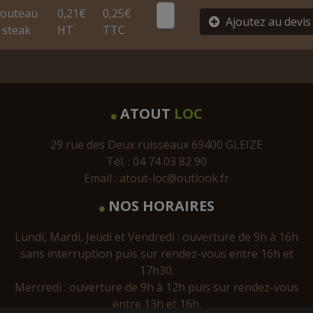
outeau
0,21€
0,25€
Ajoutez au devis
 steak
HT
TTC
ATOUT
LOC
29 rue des Deux ruisseaux 69400 GLEIZE
Tél. : 04 74 03 82 90
Email :
atout-loc@outlook.fr
NOS HORAIRES
Lundi, Mardi, Jeudi et Vendredi : ouverture de 9h à 16h
sans interruption puis sur rendez-vous entre 16h et
17h30.
Mercredi : ouverture de 9h à 12h puis sur rendez-vous
entre 13h et 16h.