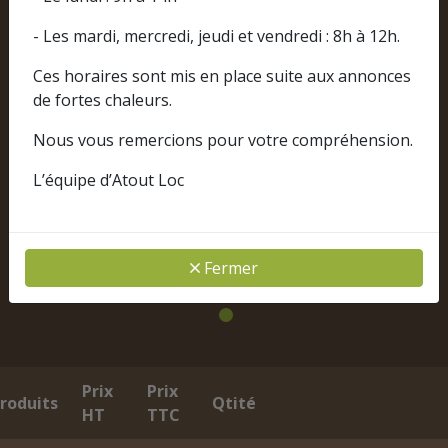
- Les mardi, mercredi, jeudi et vendredi : 8h à 12h.
Ces horaires sont mis en place suite aux annonces
de fortes chaleurs.
Nous vous remercions pour votre compréhension.
L’équipe d’Atout Loc
Fermer
Prix
Prix
roduits
Qtité
HT
TTC