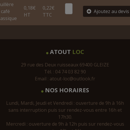
uillère
0,18€
0,22€
 café
Ajoutez au devis
HT
TTC
lassique
ATOUT
LOC
29 rue des Deux ruisseaux 69400 GLEIZE
Tél. : 04 74 03 82 90
Email :
atout-loc@outlook.fr
NOS HORAIRES
Lundi, Mardi, Jeudi et Vendredi : ouverture de 9h à 16h
sans interruption puis sur rendez-vous entre 16h et
17h30.
Mercredi : ouverture de 9h à 12h puis sur rendez-vous