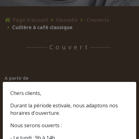
Page d'accueil
Vaisselle
Couverts
Cuillère à café classique
Couvert
A partir de
0,22 € TTC
Chers clients,
Durant la période estivale, nous adaptons nos
horaires d'ouverture.
Nous serons ouverts :
- Le lundi : 9h à 14h