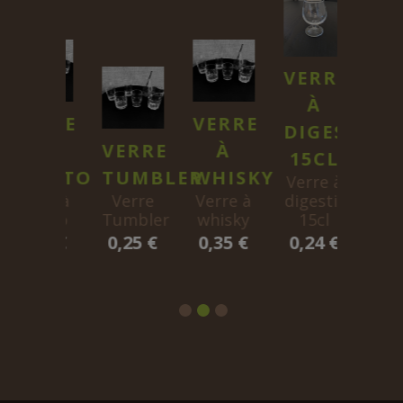
VERRE
À
VERRE
VERRE
DIGESTIF
VER
À
VERRE
À
15CL
À
MOJITO
TUMBLER
WHISKY
Verre à
BIÈ
Verre à
Verre
Verre à
digestif
mojito
Tumbler
whisky
15cl
Verr
0,35 €
0,25 €
0,35 €
0,24 €
biè
0,35