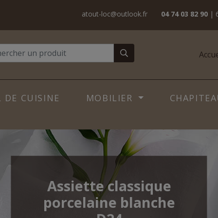
atout-loc@outlook.fr
04 74 03 82 90
| 
Accue
 DE CUISINE
MOBILIER
CHAPITEA
Assiette classique
porcelaine blanche