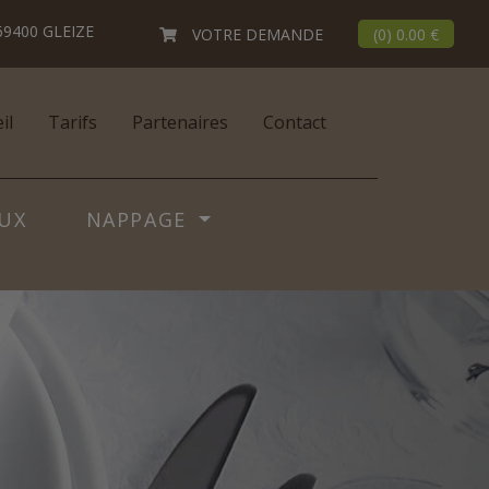
69400 GLEIZE
VOTRE DEMANDE
(
0
)
0.00 €
il
Tarifs
Partenaires
Contact
UX
NAPPAGE