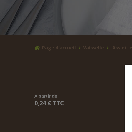
Page d'accueil
Vaisselle
Assiett
A partir de
0,24 € TTC