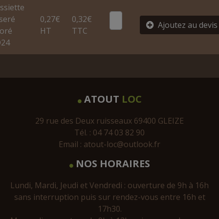
ssiette
iseré
0,27€
0,32€
Ajoutez au devis
oré
HT
TTC
24
ATOUT
LOC
29 rue des Deux ruisseaux 69400 GLEIZE
Tél. : 04 74 03 82 90
Email :
atout-loc@outlook.fr
NOS HORAIRES
Lundi, Mardi, Jeudi et Vendredi : ouverture de 9h à 16h
sans interruption puis sur rendez-vous entre 16h et
17h30.