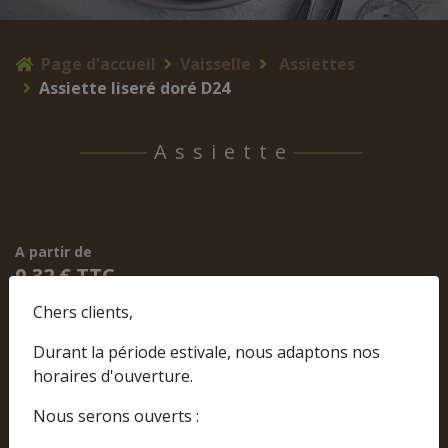
Page d'accueil
Vaisselle
Assiettes
Assiette liseré doré D24
Assiette
A partir de
0,32 € TTC
Chers clients,
Durant la période estivale, nous adaptons nos
horaires d'ouverture.
Nous serons ouverts :