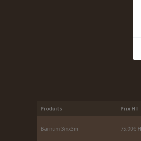
Produits
Prix HT
Barnum 3mx3m
75,00€ 