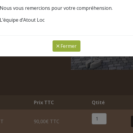
Nous vous remercions pour votre compréhension.
L’équipe d’Atout Loc
Fermer
Prix TTC
Qtité
HT
90,00€ TTC