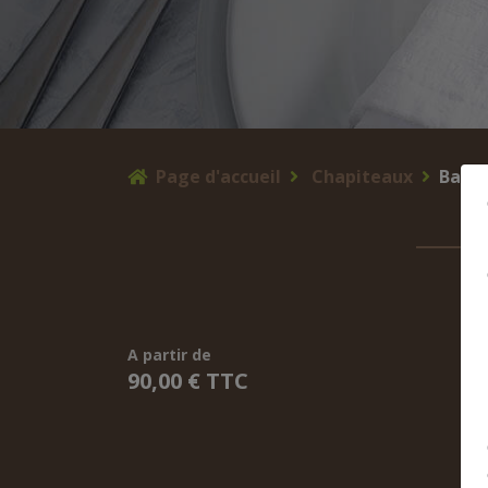
Page d'accueil
Chapiteaux
Barn
A partir de
90,00 € TTC