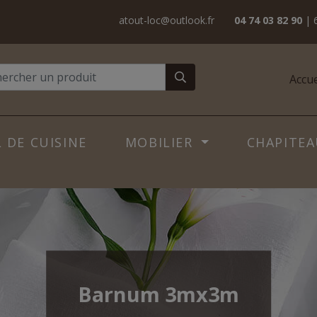
atout-loc@outlook.fr
04 74 03 82 90
| 
Accue
 DE CUISINE
MOBILIER
CHAPITEA
Barnum 3mx3m