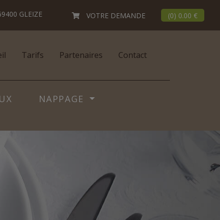
69400 GLEIZE
VOTRE DEMANDE
(
0
)
0.00 €
il
Tarifs
Partenaires
Contact
UX
NAPPAGE