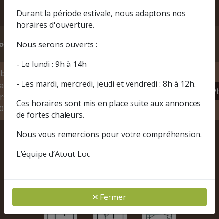
Durant la période estivale, nous adaptons nos
horaires d'ouverture.
Prix
Prix
oduits
Qtité
Nous serons ouverts :
HT
TTC
- Le lundi : 9h à 14h
ble
- Les mardi, mercredi, jeudi et vendredi : 8h à 12h.
ale 16
17,50€
21,00€
Ajoutez au devi
rs
HT
TTC
Ces horaires sont mis en place suite aux annonces
0x150
de fortes chaleurs.
Nous vous remercions pour votre compréhension.
Nos produits
L’équipe d’Atout Loc
associés
Fermer