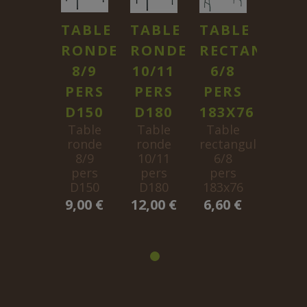
TABLE
TABLE
TABLE
RONDE
RONDE
RECTANGULA
8/9
10/11
6/8
PERS
PERS
PERS
D150
D180
183X76
Table
Table
Table
ronde
ronde
rectangulaire
8/9
10/11
6/8
pers
pers
pers
D150
D180
183x76
9,00 €
12,00 €
6,60 €