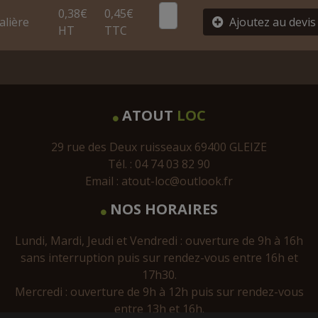
0,38€
0,45€
alière
Ajoutez au devis
HT
TTC
ATOUT
LOC
29 rue des Deux ruisseaux 69400 GLEIZE
Tél. : 04 74 03 82 90
Email :
atout-loc@outlook.fr
NOS HORAIRES
Lundi, Mardi, Jeudi et Vendredi : ouverture de 9h à 16h
sans interruption puis sur rendez-vous entre 16h et
17h30.
Mercredi : ouverture de 9h à 12h puis sur rendez-vous
entre 13h et 16h.