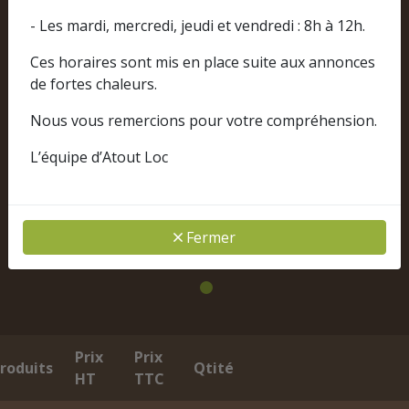
- Les mardi, mercredi, jeudi et vendredi : 8h à 12h.
Ces horaires sont mis en place suite aux annonces
de fortes chaleurs.
Nous vous remercions pour votre compréhension.
L’équipe d’Atout Loc
Fermer
Prix
Prix
roduits
Qtité
HT
TTC