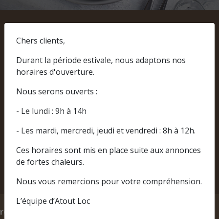
Page d'accueil
Vaisselle
Articles de tables
Chers clients,
Plat inox L40
Durant la période estivale, nous adaptons nos
horaires d'ouverture.
Plat
Nous serons ouverts :
- Le lundi : 9h à 14h
A partir de
- Les mardi, mercredi, jeudi et vendredi : 8h à 12h.
1,10 € TTC
Ces horaires sont mis en place suite aux annonces
de fortes chaleurs.
Nous vous remercions pour votre compréhension.
L’équipe d’Atout Loc
Prix
Prix
roduits
Qtité
HT
TTC